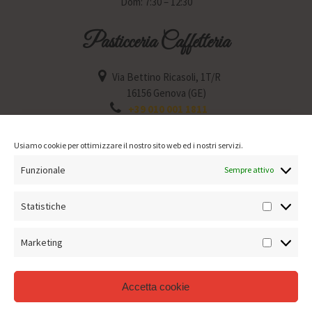
Dom: 7:30 – 12:30
Pasticceria Caffetteria
Via Bettino Ricasoli, 1T/R
16156 Genova (GE)
+39 010 001 1811
Lun: 6:30 – 12:30 / 15:30 – 19:30
Mar: 6:30 – 12:30 / 15:30 – 19:30
Usiamo cookie per ottimizzare il nostro sito web ed i nostri servizi.
Mer: Chiuso
Funzionale
Gio: 6:30 – 12:30 / 15:30 – 19:30
Sempre attivo
Ven: 6:30 – 12:30 / 15:30 – 19:30
Sab: 6:30 – 12:30 / 15:30 – 19:30
Statistiche
Statisti
Dom: 7:30 – 12:30
Marketing
Marketin
Accetta cookie
Termini e condizioni di vendita
–
Informativa sui Cookies
–