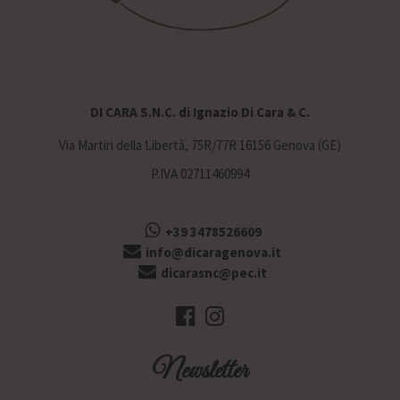
DI CARA S.N.C. di Ignazio Di Cara & C.
Via Martiri della Libertà, 75R/77R 16156 Genova (GE)
P.IVA 02711460994
+39 3478526609
info@dicaragenova.it
dicarasnc@pec.it
Newsletter