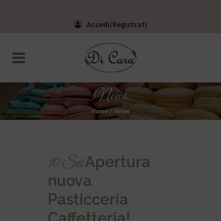
Accedi/Registrati
News
Home
/
News
Apertura
10 Set
nuova
Pasticceria
Caffetteria!