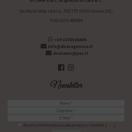
DI CARA S.N.C. di Ignazio Di Cara & C.
Via Martiri della Libertà, 75R/77R 16156 Genova (GE)
P.IVA 02711460994
+39 3478526609
info@dicaragenova.it
dicarasnc@pec.it
Newsletter
Accetto l'informativa sulla privacy e i termini. (
Link
)