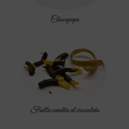
Chocopops
Frutta candita al cioccolato