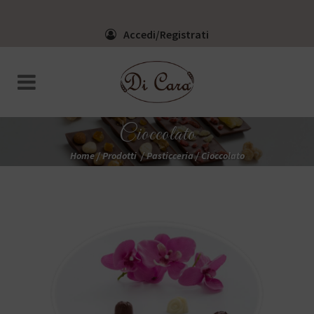
Accedi/Registrati
Cioccolato
Home
/
Prodotti
/
Pasticceria
/
Cioccolato