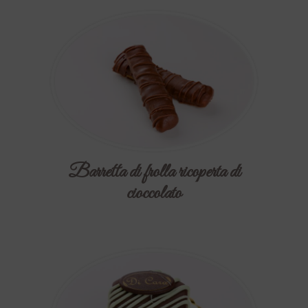
Barretta di frolla ricoperta di
cioccolato