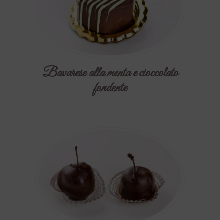
Bavarese alla menta e cioccolato
fondente