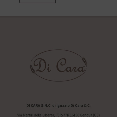
DI CARA S.N.C. di Ignazio Di Cara & C.
Via Martiri della Libertà, 75R/77R 16156 Genova (GE)