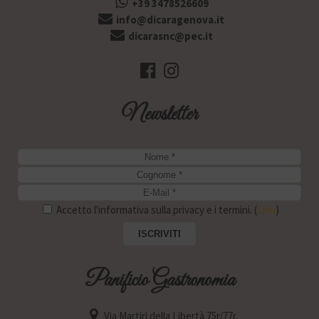
+39 3478526609
info@dicaragenova.it
dicarasnc@pec.it
Newsletter
Accetto l'informativa sulla privacy e i termini. (
Link
)
Panificio Gastronomia
Via Martiri della Libertà 75r/77r