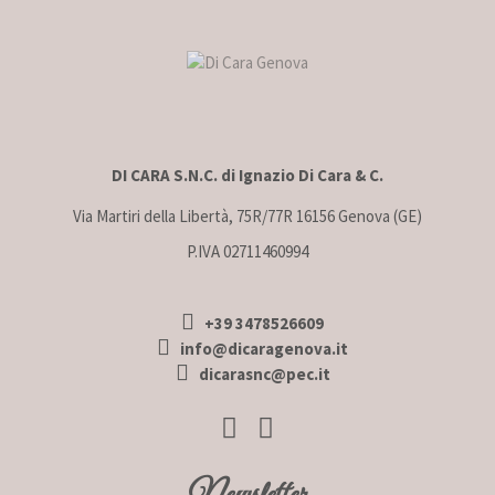
DI CARA S.N.C. di Ignazio Di Cara & C.
Via Martiri della Libertà, 75R/77R 16156 Genova (GE)
P.IVA 02711460994
+39 3478526609
info@dicaragenova.it
dicarasnc@pec.it