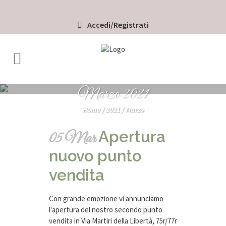
Accedi/Registrati
Marzo 2021
Home
/
2021
/
Marzo
Apertura
05 Mar
nuovo punto
vendita
Con grande emozione vi annunciamo
l'apertura del nostro secondo punto
vendita in Via Martiri della Libertà, 75r/77r