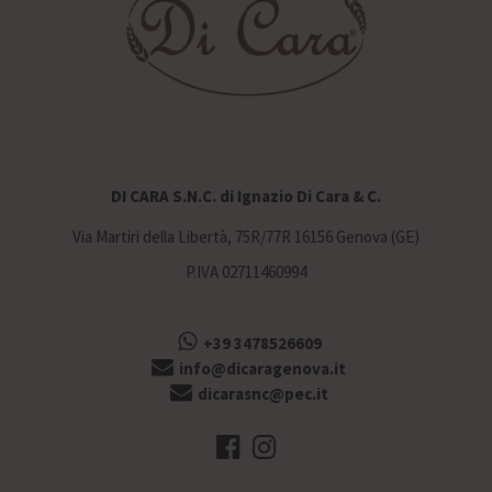
DI CARA S.N.C. di Ignazio Di Cara & C.
Via Martiri della Libertà, 75R/77R 16156 Genova (GE)
P.IVA 02711460994
+39 3478526609
info@dicaragenova.it
dicarasnc@pec.it