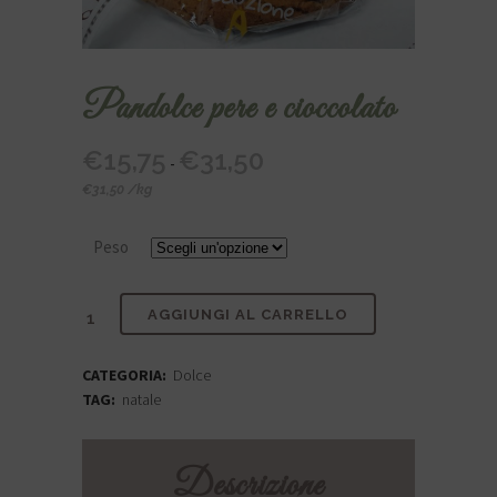
Pandolce pere e cioccolato
€
15,75
€
31,50
Fascia
-
di
€
31,50
/
kg
prezzo:
da
Peso
€15,75
a
€31,50
Pandolce
AGGIUNGI AL CARRELLO
pere
CATEGORIA:
Dolce
e
TAG:
natale
cioccolato
Descrizione
quantità