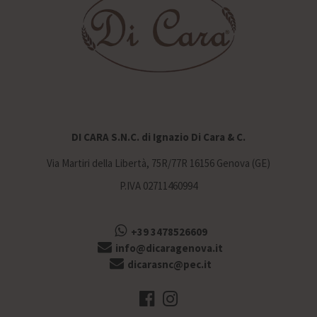
DI CARA S.N.C. di Ignazio Di Cara & C.
Via Martiri della Libertà, 75R/77R 16156 Genova (GE)
P.IVA 02711460994
+39 3478526609
info@dicaragenova.it
dicarasnc@pec.it