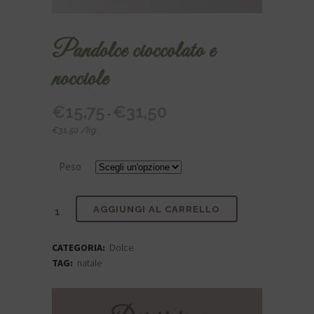
Pandolce cioccolato e
nocciole
€
15,75
€
31,50
Fascia
-
di
€
31,50
/
kg
prezzo:
da
Peso
€15,75
a
€31,50
Pandolce
AGGIUNGI AL CARRELLO
cioccolato
CATEGORIA:
Dolce
e
TAG:
natale
nocciole