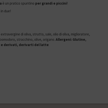
a
è un pratico spuntino
per grandi e piccini
!
 in due!
 extravergine di oliva, strutto, sale, olio di oliva, miglioratore,
, pomodoro, stracchino, olive, origano.
Allergeni: Glutine,
e derivati, derivarti del latte