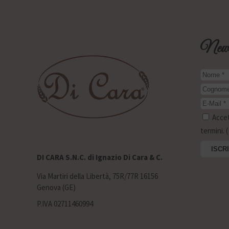
Newsl
Accett
termini. (
DI CARA S.N.C. di Ignazio Di Cara & C.
Via Martiri della Libertà, 75R/77R 16156
Genova (GE)
P.IVA 02711460994