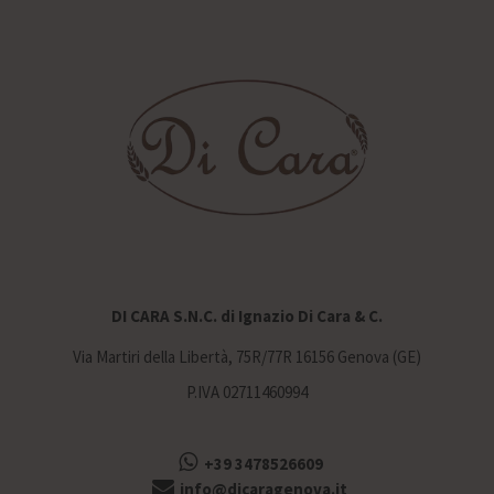
DI CARA S.N.C. di Ignazio Di Cara & C.
Via Martiri della Libertà, 75R/77R 16156 Genova (GE)
P.IVA 02711460994
+39 3478526609
info@dicaragenova.it