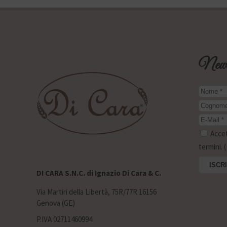
Newsl
Accett
termini. (
DI CARA S.N.C. di Ignazio Di Cara & C.
Via Martiri della Libertà, 75R/77R 16156
Genova (GE)
P.IVA 02711460994