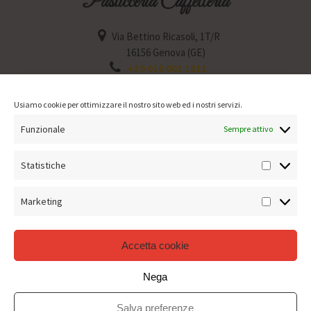
Pasticceria Caffetteria
Via Bettino Ricasoli, 1T/R
16156 Genova (GE)
+39 010 001 1811
Lun: 6:30 – 12:30 / 15:30 – 19:30
Mar: 6:30 – 12:30 / 15:30 – 19:30
Usiamo cookie per ottimizzare il nostro sito web ed i nostri servizi.
Mer: Chiuso
Funzionale
Gio: 6:30 – 12:30 / 15:30 – 19:30
Sempre attivo
Ven: 6:30 – 12:30 / 15:30 – 19:30
Sab: 6:30 – 12:30 / 15:30 – 19:30
Statistiche
Statisti
Dom: 7:30 – 12:30
Marketing
Marketin
Accetta cookie
Termini e condizioni di vendita
–
Informativa sui Cookies
–
Nega
Salva preferenze