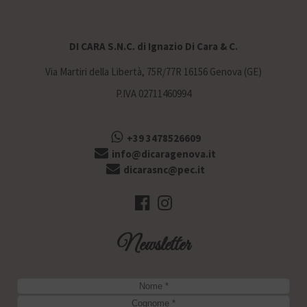
DI CARA S.N.C. di Ignazio Di Cara & C.
Via Martiri della Libertà, 75R/77R 16156 Genova (GE)
P.IVA 02711460994
+39 3478526609
info@dicaragenova.it
dicarasnc@pec.it
Newsletter