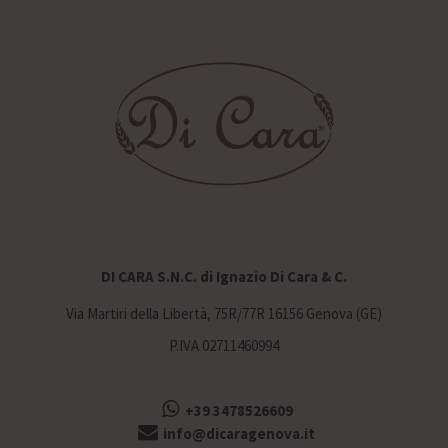
DI CARA S.N.C. di Ignazio Di Cara & C.
Via Martiri della Libertà, 75R/77R 16156 Genova (GE)
P.IVA 02711460994
+39 3478526609
info@dicaragenova.it