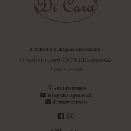
DI CARA S.N.C. di Ignazio Di Cara & C.
Via Martiri della Libertà, 75R/77R 16156 Genova (GE)
P.IVA 02711460994
+39 3478526609
info@dicaragenova.it
dicarasnc@pec.it