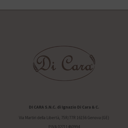
DI CARA S.N.C. di Ignazio Di Cara & C.
Via Martiri della Libertà, 75R/77R 16156 Genova (GE)
P.IVA 02711460994