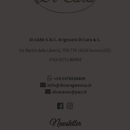
DI CARA S.N.C. di Ignazio Di Cara & C.
Via Martiri della Libertà, 75R/77R 16156 Genova (GE)
P.IVA 02711460994
+39 3478526609
info@dicaragenova.it
dicarasnc@pec.it
Newsletter