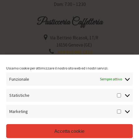
Dom: 7:30 – 12:30
Pasticceria Caffetteria
Via Bettino Ricasoli, 1T/R
16156 Genova (GE)
+39 010 001 1811
Lun: 6:30 – 12:30 / 15:30 – 19:30
Mar: 6:30 – 12:30 / 15:30 – 19:30
Usiamo cookie per ottimizzare il nostro sito web ed i nostri servizi.
Mer: Chiuso
Funzionale
Gio: 6:30 – 12:30 / 15:30 – 19:30
Sempre attivo
Ven: 6:30 – 12:30 / 15:30 – 19:30
Sab: 6:30 – 12:30 / 15:30 – 19:30
Statistiche
Statisti
Dom: 7:30 – 12:30
Marketing
Marketin
Accetta cookie
Termini e condizioni di vendita
–
Informativa sui Cookies
–