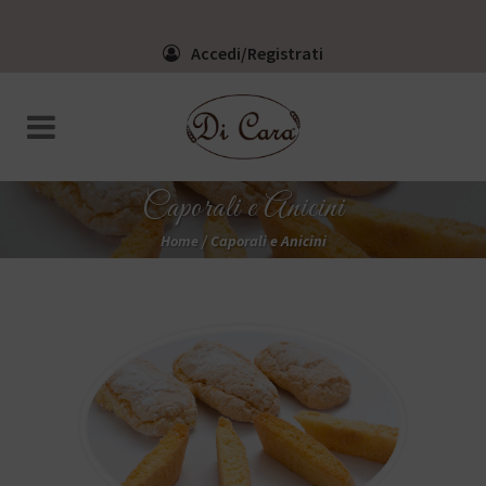
Accedi/Registrati
Caporali e Anicini
Home
/
Caporali e Anicini