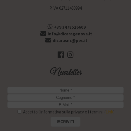
P.IVA 02711460994
+39 3478526609
info@dicaragenova.it
dicarasnc@pec.it
Newsletter
Accetto l'informativa sulla privacy e i termini. (
Link
)