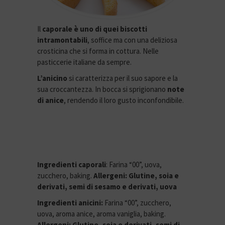
Il
caporale è uno di quei biscotti
intramontabili
, soffice ma con una deliziosa
crosticina che si forma in cottura. Nelle
pasticcerie italiane da sempre.
L’anicino
si caratterizza per il suo sapore e la
sua croccantezza. In bocca si sprigionano
note
di anice
, rendendo il loro gusto inconfondibile.
Ingredienti caporali
: Farina “00”, uova,
zucchero, baking.
Allergeni: Glutine, soia e
derivati, semi di sesamo e derivati, uova
Ingredienti anicini:
Farina “00”, zucchero,
uova, aroma anice, aroma vaniglia, baking.
Allergeni: Glutine, soia e derivati, semi di